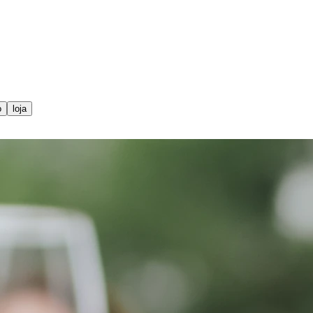
o
loja